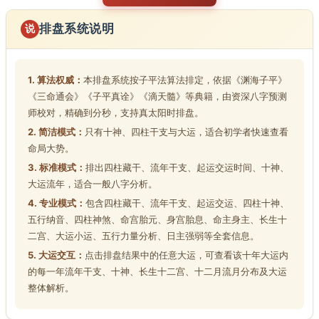
排盘系统说明
说
1. 算法权威：
本排盘系统按子平法算法排定，依据《渊海子平》
《三命通会》《子平真诠》《滴天髓》等典籍，由资深八字预测
师校对，精确到分秒，支持真太阳时排盘。
2. 简洁模式：
只有十神、四柱干支与大运，适合初学者快速查看
命局大势。
3. 标准模式：
排出四柱藏干、流年干支、起运交运时间、十神、
大运流年，适合一般八字分析。
4. 专业模式：
包含四柱藏干、流年干支、起运交运、四柱十神、
五行纳音、四柱神煞、命宫胎元、身宫胎息、命主身主、长生十
二宫、大运小运、五行力量分析、日主强弱等全套信息。
5. 大运交互：
点击排盘结果中的任意大运，可查看该十年大运内
的每一年流年干支、十神、长生十二宫、十二月流月分布及大运
整体解析。