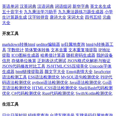
英语单词
汉英词典
汉语词典
词语组词
新华字典
英文名生成
五十音字卡
九九乘法学习助手
九九乘法题练习题生成器
小学
生计算题生成
汉字转拼音
唐诗大全
宋词大全
四书五经
元曲
大全
开发工具
markdown转换html
ueditor编辑器
ip归属地查询
html/js转换器工
具
字数统计
简体繁体转换
文本去重
文本重复项提取
IP地址
提取
ICO图标生成器
哈希值计算器
随机密码生成器
我的设备
信息
存储单位换算
正则表达式测试
JSON格式化解析与验证
JSON代码修改对比工具
JS/HTML/CSS压缩美化
Unicode字体
生成器
html链接提取器
颜文字大全
Emoji表情大全
JavaScript
语法检测工具
ES6语法检测优化
MySQL语句检测优化
PHP代
码语法检测优化
python语法检测优化
Java语法检测优化
Go语
言语法检测优化
HTML/CSS语法检测优化
Shell/Bash代码检测
优化
C#代码检测优化
Rust代码检测优化
Swift/Kotlin检测优化
生活工具
日出日落时间
经纬度查询
台湾车牌选号
车牌号码归属地查询