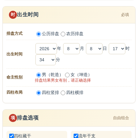
出生时间
时
必填
公历排盘
农历排盘
排盘方式
年
月
日
时
出生时间
分
男（乾造）
女（坤造）
命主性别
排盘结果男女有别，请正确选择
四柱竖排
四柱横排
四柱布局
排盘选项
项
自由组合
四柱藏干
流年干支