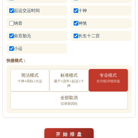
起运交运时间
十神
纳音
神煞
命宫胎元
长生十二宫
小运
快捷模式：
简洁模式
标准模式
专业模式
十神+四柱+大运
藏干+流年+起运+十
全功能详细排盘
神
全部取消
仅保留四柱