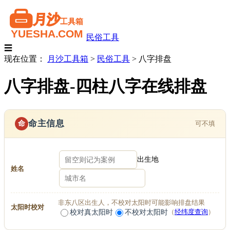
民俗工具
☰
现在位置：
月沙工具箱
>
民俗工具
>
八字排盘
八字排盘-四柱八字在线排盘
命主信息
命
可不填
出生地
姓名
非东八区出生人，不校对太阳时可能影响排盘结果
太阳时校对
校对真太阳时
不校对太阳时
（
经纬度查询
）